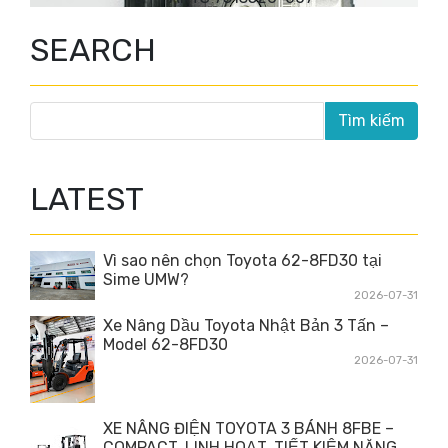
SEARCH
LATEST
Vì sao nên chọn Toyota 62-8FD30 tại
Sime UMW?
2026-07-31
Xe Nâng Dầu Toyota Nhật Bản 3 Tấn –
Model 62-8FD30
2026-07-31
XE NÂNG ĐIỆN TOYOTA 3 BÁNH 8FBE –
COMPACT, LINH HOẠT, TIẾT KIỆM NĂNG