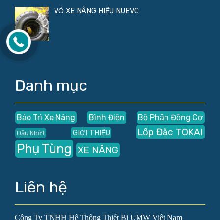
VỎ XE NÂNG HIỆU NUEVO
Danh mục
Bảo Trì Xe Nâng
Bình Điện
Bộ Phận Động Cơ
Lốp Đặc TOKAI
GIỚI THIỆU
Dầu Nhớt
Phụ Tùng
XE NÂNG
Liên hệ
Công Ty TNHH Hệ Thống Thiết Bị UMW Việt Nam