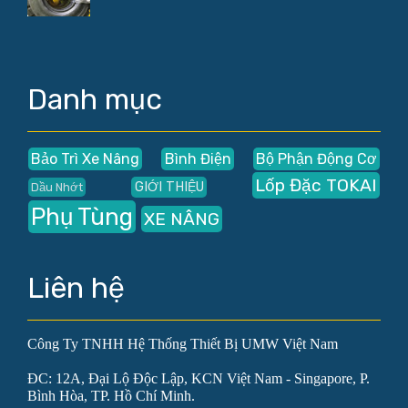
Danh mục
Bảo Trì Xe Nâng
Bình Điện
Bộ Phận Động Cơ
Lốp Đặc TOKAI
GIỚI THIỆU
Dầu Nhớt
Phụ Tùng
XE NÂNG
Liên hệ
Công Ty TNHH Hệ Thống Thiết Bị UMW Việt Nam
ĐC: 12A, Đại Lộ Độc Lập, KCN Việt Nam - Singapore, P.
Bình Hòa, TP. Hồ Chí Minh.